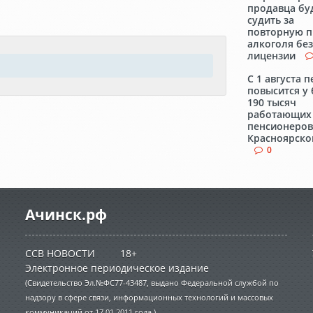
продавца бу
судить за
повторную 
алкоголя без
лицензии
С 1 августа 
повысится у
190 тысяч
работающих
пенсионеров
Красноярско
0
Ачинск.рф
ССВ НОВОСТИ 18+
Электронное периодическое издание
(Свидетельство Эл.№ФС77-43487, выдано Федеральной службой по
надзору в сфере связи, информационных технологий и массовых
коммуникаций от 17.01.2011 года.)