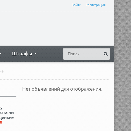
Войти
Регистрация
Штрафы
ке
Нет объявлений для отображения.
 у
изъяли
ещенки»
0