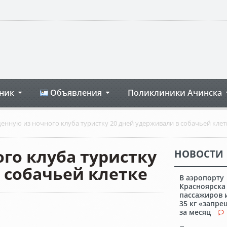
ник
Объявления
Поликлиники Ачинска
нную из ночного клуба туристку 20 дней удерживали в собачьей клет
го клуба туристку
НОВОСТИ
 собачьей клетке
В аэропорту
Красноярска
пассажиров 
35 кг «запр
за месяц