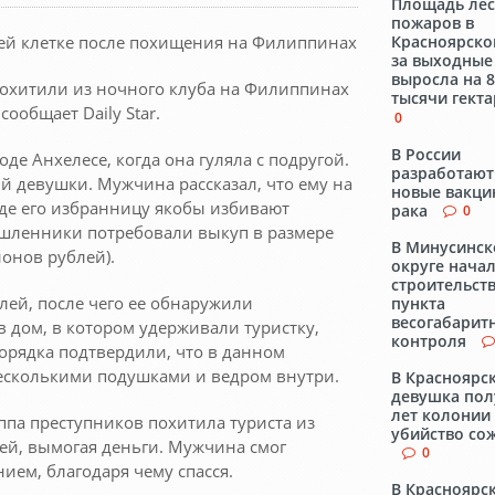
Площадь ле
пожаров в
ьей клетке после похищения на Филиппинах
Красноярско
за выходные
выросла на 
 похитили из ночного клуба на Филиппинах
тысячи гект
ообщает Daily Star.
0
В России
де Анхелесе, когда она гуляла с подругой.
разработают
 девушки. Мужчина рассказал, что ему на
новые вакци
где его избранницу якобы избивают
рака
0
ышленники потребовали выкуп в размере
В Минусинс
онов рублей).
округе нача
строительст
елей, после чего ее обнаружили
пункта
весогабарит
в дом, в котором удерживали туристку,
контроля
орядка подтвердили, что в данном
несколькими подушками и ведром внутри.
В Красноярс
девушка пол
лет колонии 
уппа преступников похитила туриста из
убийство со
ей, вымогая деньги. Мужчина смог
0
ем, благодаря чему спасся.
В Красноярс