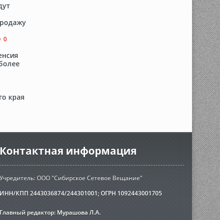
дут
продажу
0
пенсия
 более
го края
Контактная информация
Учредитель: ООО "Сибирское Сетевое Вещание"
ИНН/КПП 2443036874/244301001; ОГРН 1092443001705
Главный редактор: Мурашова Л.А.