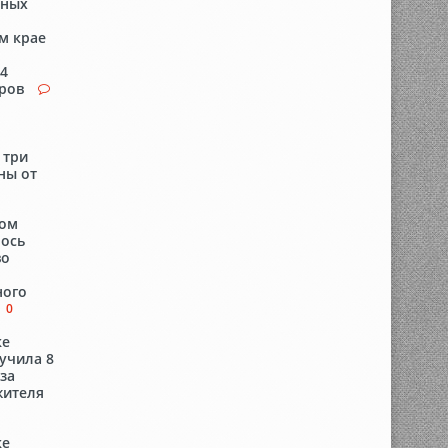
сных
м крае
84
аров
 три
ны от
ком
лось
во
ного
0
ке
учила 8
за
жителя
ке