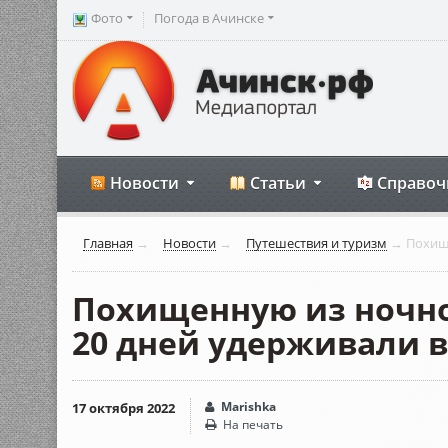
Фото
Погода в Ачинске
Новости
Статьи
Справоч
Главная
→
Новости
→
Путешествия и туризм
→
Похище
Похищенную из ночно
20 дней удерживали в
Marishka
17 октября 2022
На печать