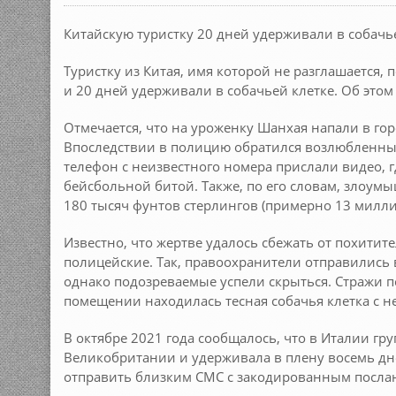
Китайскую туристку 20 дней удерживали в собач
Туристку из Китая, имя которой не разглашается,
и 20 дней удерживали в собачьей клетке. Об этом с
Отмечается, что на уроженку Шанхая напали в горо
Впоследствии в полицию обратился возлюбленный
телефон с неизвестного номера прислали видео, 
бейсбольной битой. Также, по его словам, злоум
180 тысяч фунтов стерлингов (примерно 13 милли
Известно, что жертве удалось сбежать от похитит
полицейские. Так, правоохранители отправились 
однако подозреваемые успели скрыться. Стражи п
помещении находилась тесная собачья клетка с 
В октябре 2021 года сообщалось, что в Италии гр
Великобритании и удерживала в плену восемь дн
отправить близким СМС с закодированным послани