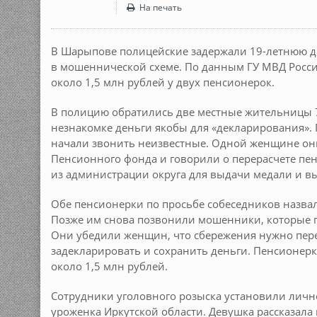
На печать
В Шарыпове полицейские задержали 19-летнюю де
в мошеннической схеме. По данным ГУ МВД Росси
около 1,5 млн рублей у двух пенсионерок.
В полицию обратились две местные жительницы 72
незнакомке деньги якобы для «декларирования».
начали звонить неизвестные. Одной женщине он
Пенсионного фонда и говорили о перерасчете пен
из администрации округа для выдачи медали и вы
Обе пенсионерки по просьбе собеседников назвал
Позже им снова позвонили мошенники, которые п
Они убедили женщин, что сбережения нужно пере
задекларировать и сохранить деньги. Пенсионер
около 1,5 млн рублей.
Сотрудники уголовного розыска установили лично
уроженка Иркутской области. Девушка рассказала 