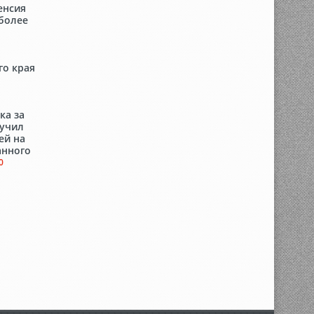
пенсия
 более
го края
ка за
ручил
ей на
анного
0