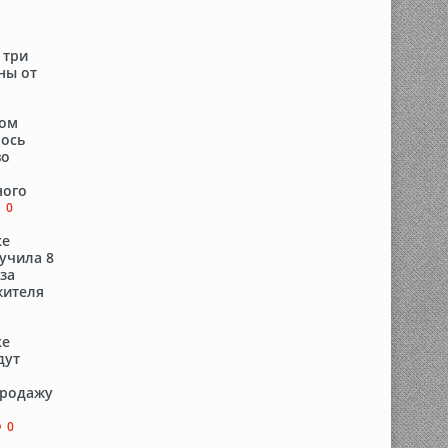
 три
ны от
ком
лось
во
ного
0
ке
учила 8
за
жителя
ке
дут
продажу
0