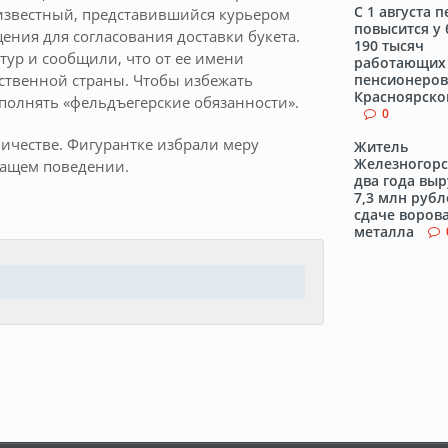
С 1 августа 
еизвестный, представившийся курьером
повысится у
щения для согласования доставки букета.
190 тысяч
тур и сообщили, что от ее имени
работающих
ственной страны. Чтобы избежать
пенсионеров
Красноярско
полнять «фельдъегерские обязанности».
0
ичестве. Фигурантке избрали меру
Житель
Железногорс
жащем поведении.
два года вы
7,3 млн рубл
сдаче воров
металла