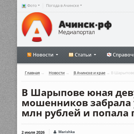
Фото
Погода в Ачинске
Новости
Статьи
Справоч
Главная
→
Новости
→
В Ачинске и крае
→
В Шарыпове 
В Шарыпове юная дев
мошенников забрала у
млн рублей и попала 
Marishka
2 июля 2026