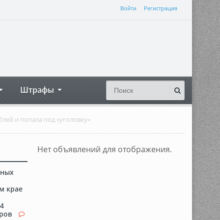
Войти
Регистрация
Штрафы
лей и попала под «уголовку»
Нет объявлений для отображения.
сных
м крае
84
аров