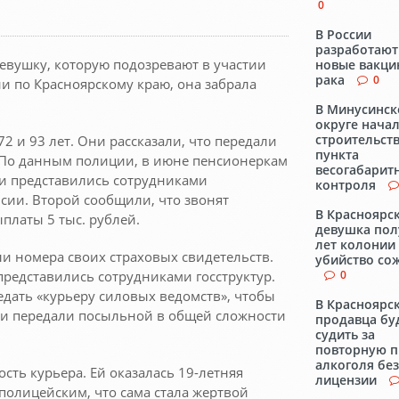
0
В России
разработают
вушку, которую подозревают в участии
новые вакци
рака
0
и по Красноярскому краю, она забрала
В Минусинс
округе нача
строительст
 и 93 лет. Они рассказали, что передали
пункта
 По данным полиции, в июне пенсионеркам
весогабарит
и представились сотрудниками
контроля
сии. Второй сообщили, что звонят
В Красноярс
платы 5 тыс. рублей.
девушка пол
лет колонии 
и номера своих страховых свидетельств.
убийство со
редставились сотрудниками госструктур.
0
дать «курьеру силовых ведомств», чтобы
В Красноярс
ки передали посыльной в общей сложности
продавца бу
судить за
повторную 
алкоголя без
сть курьера. Ей оказалась 19-летняя
лицензии
полицейским, что сама стала жертвой