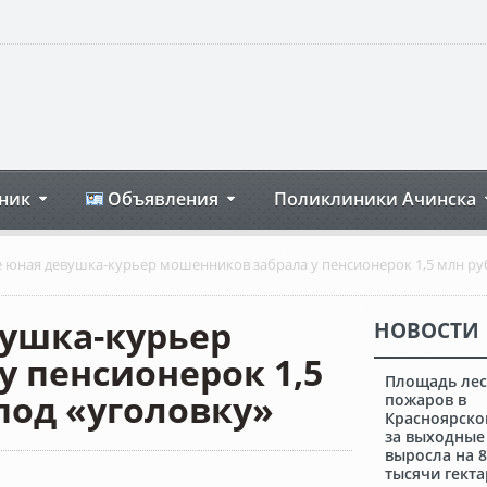
ник
Объявления
Поликлиники Ачинска
юная девушка-курьер мошенников забрала у пенсионерок 1,5 млн руб
ушка-курьер
НОВОСТИ
 пенсионерок 1,5
Площадь ле
под «уголовку»
пожаров в
Красноярско
за выходные
выросла на 
тысячи гект